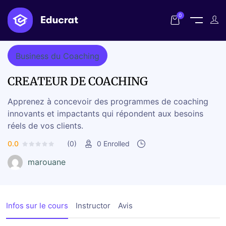
Home
Cours
CREATEUR DE COACHING
0
Business du Coaching
CREATEUR DE COACHING
Apprenez à concevoir des programmes de coaching
innovants et impactants qui répondent aux besoins
réels de vos clients.
0.0
(0)
0
Enrolled
marouane
Infos sur le cours
Instructor
Avis