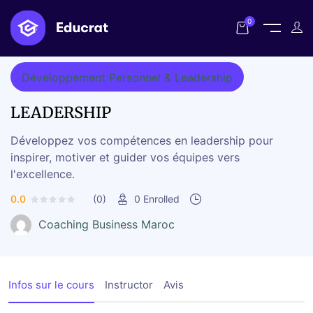
Home
Cours
LEADERSHIP
0
Développement Personnel & Leadership
LEADERSHIP
Développez vos compétences en leadership pour
inspirer, motiver et guider vos équipes vers
l'excellence.
0.0
(0)
0
Enrolled
Coaching Business Maroc
Infos sur le cours
Instructor
Avis