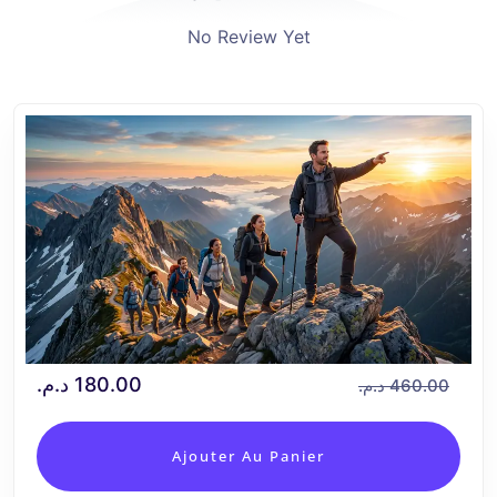
No Review Yet
د.م.
180.00
د.م.
460.00
Ajouter Au Panier