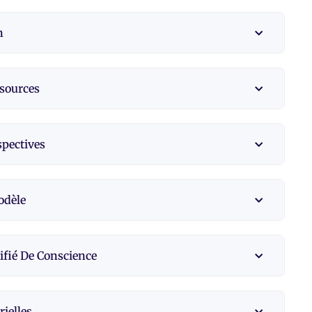
n
ssources
spectives
odèle
ifié De Conscience
ielles