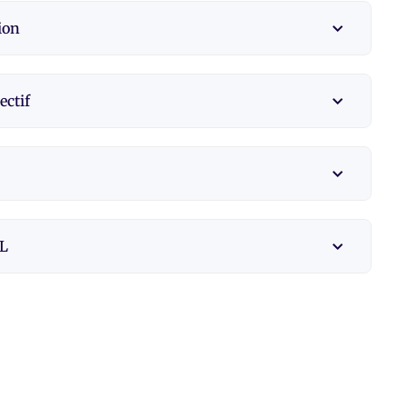
ion
ectif
NL