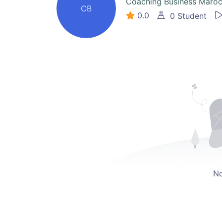
Coaching Business Maro
CB
0.0
0 Student
No