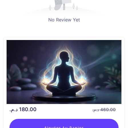
No Review Yet
د.م.
180.00
د.م.
460.00
Ajouter Au Panier