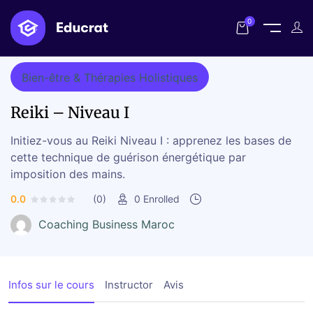
Home
Cours
Reiki – Niveau I
0
Bien-être & Thérapies Holistiques
Reiki – Niveau I
Initiez-vous au Reiki Niveau I : apprenez les bases de
cette technique de guérison énergétique par
imposition des mains.
0.0
(0)
0
Enrolled
Coaching Business Maroc
Infos sur le cours
Instructor
Avis