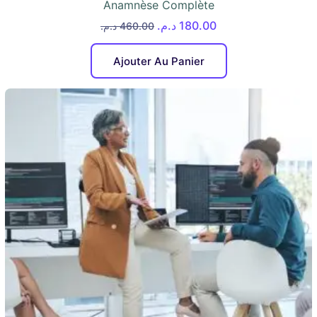
Anamnèse Complète
د.م.
180.00
د.م.
460.00
Ajouter Au Panier