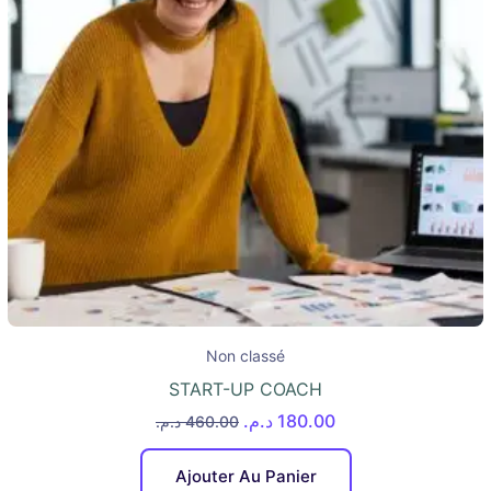
Non classé
START-UP COACH
د.م.
180.00
د.م.
460.00
Ajouter Au Panier