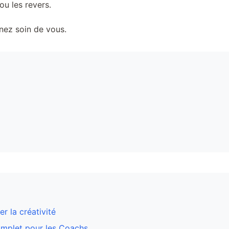
ou les revers.
enez soin de vous.
r la créativité
omplet pour les Coachs