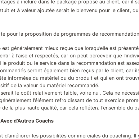
ntages à inclure dans le package proposé au client, car il s
tuit et à valeur ajoutée serait le bienvenu pour le client, 
pte pour la proposition de programmes de recommandation a
 est généralement mieux reçue que lorsqu’elle est présenté
ntir à l’aise et respectés, car on peut percevoir que l’indivi
si le produit ou le service dans la recommandation est asse
mmandés seront également bien reçus par le client, car il
é informées du matériel ou du produit et qui en ont trouvé 
sitif de la valeur du matériel recommandé.
a serait le coût relativement faible, voire nul. Cela ne néc
st généralement l’élément refroidissant de tout exercice 
 de la plus haute qualité, car cela reflétera l’ensemble du 
e Avec d’Autres Coachs
but d’améliorer les possibilités commerciales du coaching. I