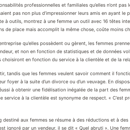
sabilités professionnelles et familiales qu’elles n’ont pas 
ssaient pas non plus d’impressionner leurs amis en ayant le
îte à outils, montrez à une femme un outil avec 16 têtes inte
s de place mais accomplit la même chose, coûte moins cher 
entreprise qu’elles possèdent ou gèrent, les femmes prennen
vendeur, et non en fonction de statistiques et de données vo
hoisiront en fonction du service à la clientèle et de la rel
ir, tandis que les femmes veulent savoir comment il foncti
eur foyer à la suite d’un divorce ou d’un veuvage. En dispos
 réussi à obtenir une fidélisation inégalée de la part des f
e service à la clientèle est synonyme de respect. « C’est p
 destiné aux femmes se résume à des réductions et à des ca
st ignoré par un vendeur, il se dit « Quel abruti ». Une fem