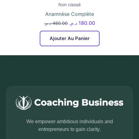
Non classé
Anamnèse Complète
د.م.
180.00
د.م.
460.00
Ajouter Au Panier
We empower ambitious individuals and
entrepreneurs to gain clarity.