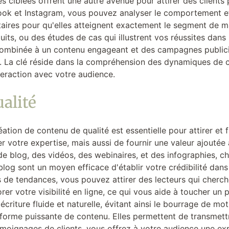
es ciblées offrent une autre avenue pour attirer des clients 
book et Instagram, vous pouvez analyser le comportement et
aires pour qu'elles atteignent exactement le segment de ma
its, ou des études de cas qui illustrent vos réussites dans
 combinée à un contenu engageant et des campagnes publicita
res. La clé réside dans la compréhension des dynamiques de 
teraction avec votre audience.
alité
ation de contenu de qualité est essentielle pour attirer et f
 votre expertise, mais aussi de fournir une valeur ajoutée 
 de blog, des vidéos, des webinaires, et des infographies,
 blog sont un moyen efficace d'établir votre crédibilité dan
 de tendances, vous pouvez attirer des lecteurs qui cherch
er votre visibilité en ligne, ce qui vous aide à toucher un pu
riture fluide et naturelle, évitant ainsi le bourrage de mots
 forme puissante de contenu. Elles permettent de transmet
émoignages de clients, vous offrez à votre audience une ex