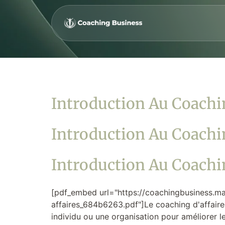
Introduction Au Coachin
Introduction Au Coachin
Introduction Au Coachin
[pdf_embed url="https://coachingbusiness.ma
affaires_684b6263.pdf"]Le coaching d'affaires
individu ou une organisation pour améliorer l