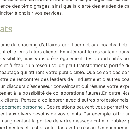
tinence des témoignages, ainsi que la clarté des études de 
inciter à choisir vos services.
ats
ine du coaching d'affaires, car il permet aux coachs d'éta
nt être leurs futurs clients. En intégrant le réseautage da
 visibilité, mais vous créez également des opportunités po
s et à établir un réseau solide peut transformer la portée
éseautage qui attirent votre public cible. Que ce soit des co
re de rencontrer des leaders de l'industrie et d'autres co
un discours d’ascenseur convaincant qui résume votre exper
es et à la possibilité de collaborations futures.En outre, ét
x clients. Pensez à collaborer avec d'autres professionne
oppement personnel
. Ces relations peuvent vous permettre 
ent aux divers besoins de vos clients. Par exemple, offrir 
 augmentant la portée de votre message.Enfin, n'oubliez 
ertinentes et restez actif dans votre réseau. Un engageme