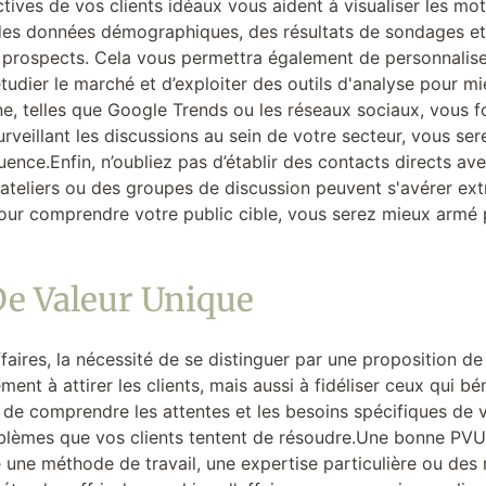
ctives de vos clients idéaux vous aident à visualiser les mo
 des données démographiques, des résultats de sondages e
s prospects. Cela vous permettra également de personnalis
étudier le marché et d’exploiter des outils d'analyse pour 
, telles que Google Trends ou les réseaux sociaux, vous fo
veillant les discussions au sein de votre secteur, vous ser
ence.Enfin, n’oubliez pas d’établir des contacts directs ave
 ateliers ou des groupes de discussion peuvent s'avérer ext
our comprendre votre public cible, vous serez mieux armé 
De Valeur Unique
ires, la nécessité de se distinguer par une proposition de
nt à attirer les clients, mais aussi à fidéliser ceux qui bé
iel de comprendre les attentes et les besoins spécifiques de
blèmes que vos clients tentent de résoudre.Une bonne PVU d
 une méthode de travail, une expertise particulière ou des