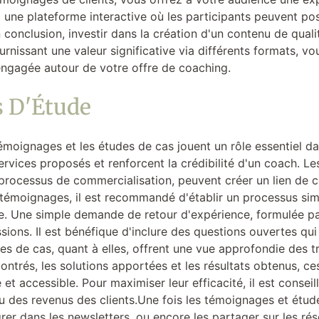
 une plateforme interactive où les participants peuvent po
 conclusion, investir dans la création d'un contenu de qual
ournissant une valeur significative via différents formats,
engagée autour de votre offre de coaching.
s D'Étude
moignages et les études de cas jouent un rôle essentiel dan
rvices proposés et renforcent la crédibilité d'un coach. Les
processus de commercialisation, peuvent créer un lien de co
 témoignages, il est recommandé d'établir un processus simp
tive. Une simple demande de retour d'expérience, formulée p
sions. Il est bénéfique d'inclure des questions ouvertes qui
 de cas, quant à elles, offrent une vue approfondie des tr
encontrés, les solutions apportées et les résultats obtenus, 
t accessible. Pour maximiser leur efficacité, il est conseil
 des revenus des clients.Une fois les témoignages et études 
ntégrer dans les newsletters, ou encore les partager sur les