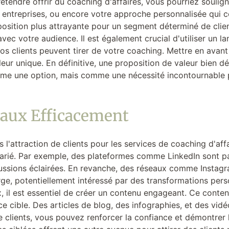
étendre offrir du coaching d'affaires, vous pourriez soulign
s entreprises, ou encore votre approche personnalisée qui
position plus attrayante pour un segment déterminé de clie
ec votre audience. Il est également crucial d'utiliser un la
 vos clients peuvent tirer de votre coaching. Mettre en ava
leur unique. En définitive, une proposition de valeur bien dé
me une option, mais comme une nécessité incontournable p
iaux Efficacement
 l'attraction de clients pour les services de coaching d'aff
 varié. Par exemple, des plateformes comme LinkedIn sont p
scussions éclairées. En revanche, des réseaux comme Inst
large, potentiellement intéressé par des transformations per
, il est essentiel de créer un contenu engageant. Ce contenu
cible. Des articles de blog, des infographies, et des vidéos
 clients, vous pouvez renforcer la confiance et démontrer 