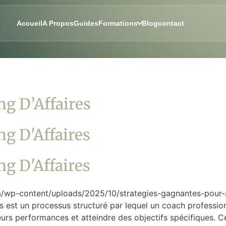
Accueil
A Propos
Guides
Formations
Blog
contact
g D’Affaires
g D'Affaires
g D'Affaires
/wp-content/uploads/2025/10/strategies-gagnantes-pour-a
 est un processus structuré par lequel un coach professionn
eurs performances et atteindre des objectifs spécifiques. 