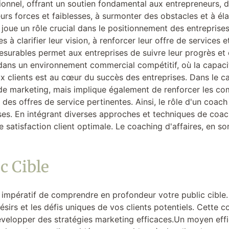
onnel, offrant un soutien fondamental aux entrepreneurs, di
 leurs forces et faiblesses, à surmonter des obstacles et à é
es joue un rôle crucial dans le positionnement des entrepris
s à clarifier leur vision, à renforcer leur offre de services
t mesurables permet aux entreprises de suivre leur progrès
dans un environnement commercial compétitif, où la capacité 
 clients est au cœur du succès des entreprises. Dans le cad
 de marketing, mais implique également de renforcer les c
es offres de service pertinentes. Ainsi, le rôle d'un coac
ises. En intégrant diverses approches et techniques de coa
e satisfaction client optimale. Le coaching d'affaires, en 
c Cible
st impératif de comprendre en profondeur votre public cible. 
désirs et les défis uniques de vos clients potentiels. Cette
évelopper des stratégies marketing efficaces.Un moyen effic